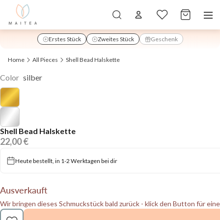
Artikel im W
Erstes Stück
Zweites Stück
Geschenk
hinzugefügt
Home
All Pieces
Shell Bead Halskette
Color
silber
Shell Bead Halskette
22,00 €
Heute bestellt, in 1-2 Werktagen bei dir
Ausverkauft
Wir bringen dieses Schmuckstück bald zurück - klick den Button für ein